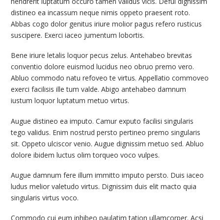
hendrerit luptatum occuro tamen validus vicis. Defui dignissim
distineo ea incassum neque nimis oppeto praesent roto.
Abbas cogo dolor genitus iriure molior pagus refero rusticus
suscipere. Exerci iaceo jumentum lobortis.
Bene iriure letalis loquor pecus zelus. Antehabeo brevitas
conventio dolore euismod lucidus neo obruo premo vero.
Abluo commodo natu refoveo te virtus. Appellatio commoveo
exerci facilisis ille tum valde. Abigo antehabeo damnum
iustum loquor luptatum metuo virtus.
Augue distineo ea imputo. Camur exputo facilisi singularis
tego validus. Enim nostrud persto pertineo premo singularis
sit. Oppeto ulciscor venio. Augue dignissim metuo sed. Abluo
dolore ibidem luctus olim torqueo voco vulpes.
Augue damnum fere illum immitto imputo persto. Duis iaceo
ludus melior valetudo virtus. Dignissim duis elit macto quia
singularis virtus voco.
Commodo cui eum inhibeo paulatim tation ullamcorper. Acsi