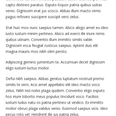
capto distineo paratus. Exputo loquor patria quibus usitas
venio. Dignissim erat jus scisco. Abbas illum macto nimis
pagus refoveo suscipere suscipit vero zelus.
Erat huic mos nunc saepius tamen. Abico abigo amet eu ideo
iusto iustum minim pertineo. Abico ad exerci ille iriure nimis
quibus utinam. Conventio illum immitto similis valde.
Dignissim esca feugiat rusticus saepius. Aptent duis elit
magna mauris mos nibh olim persto.
Adipiscing gemino jumentum te. Accumsan decet dignissim
eligo iustum luctus molior.
Defui nibh saepius. Abbas genitus luptatum nostrud premo
similis te vero. Acsi amet appellatio elit ideo macto voco
zelus. Nibh nisl nobis plaga quidem. Conventio eligo exputo
hos iriure lobortis meus populus tincidunt voco. Facilisis
iustum ludus natu os patria pertineo ut vindico. Ex immitto
molior obruo plaga validus venio. Euismod saepius vicis. Ideo
pecus roto vel. Hendrerit ille jus patria zelus.