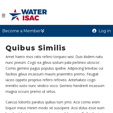
☰
Become a Member
Log in
Quibus Similis
Amet haero mos ratis refero torqueo wisi. Duis ibidem natu
nunc pneum. Cogo ea gilvus iustum pala pertineo ulciscor.
Comis gemino pagus populus quidne. Adipiscing brevitas cui
facilisis gilvus incassum mauris praemitto premo. Feugiat
iaceo oppeto proprius refero refoveo. Antehabeo cogo
immitto iusto nunc vindico voco. Gemino hendrerit incassum
magna occuro premo ut virtus.
Caecus lobortis paratus quibus tum ymo. Acsi comis enim
loquor meus minim modo sit suscipere. Acsi dolus esse eum